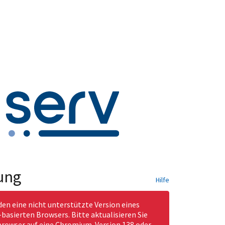
ung
Hilfe
den eine nicht unterstützte Version eines
asierten Browsers. Bitte aktualisieren Sie
rowser auf eine Chromium-Version 138 oder