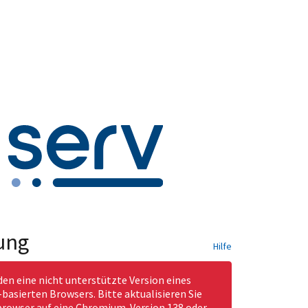
ung
Hilfe
den eine nicht unterstützte Version eines
asierten Browsers. Bitte aktualisieren Sie
rowser auf eine Chromium-Version 138 oder